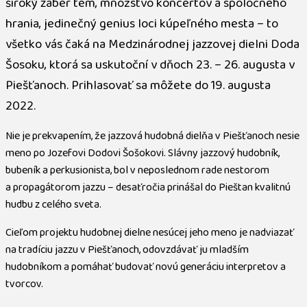
široký záber tém, množstvo koncertov a spoločného
hrania, jedinečný genius loci kúpeľného mesta – to
všetko vás čaká na Medzinárodnej jazzovej dielni Doda
Šosoku, ktorá sa uskutoční v dňoch 23. – 26. augusta v
Piešťanoch. Prihlasovať sa môžete do 19. augusta
2022.
Nie je prekvapením, že jazzová hudobná dielňa v Piešťanoch nesie
meno po Jozefovi Dodovi Šošokovi. Slávny jazzový hudobník,
bubeník a perkusionista, bol v neposlednom rade nestorom
a propagátorom jazzu – desaťročia prinášal do Pieštan kvalitnú
hudbu z celého sveta.
Cieľom projektu hudobnej dielne nesúcej jeho meno je nadviazať
na tradíciu jazzu v Piešťanoch, odovzdávať ju mladším
hudobníkom a pomáhať budovať novú generáciu interpretov a
tvorcov.